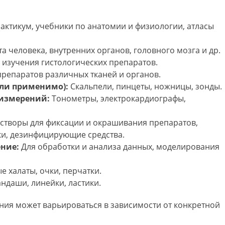
ктикум‚ учебники по анатомии и физиологии‚ атласы
а человека‚ внутренних органов‚ головного мозга и др.
изучения гистологических препаратов.
репаратов различных тканей и органов.
сли применимо):
Скальпели‚ пинцеты‚ ножницы‚ зонды.
 измерений:
Тонометры‚ электрокардиографы‚
створы для фиксации и окрашивания препаратов‚
ки‚ дезинфицирующие средства.
ние:
Для обработки и анализа данных‚ моделирования
 халаты‚ очки‚ перчатки.
андаши‚ линейки‚ ластики.
ия может варьироваться в зависимости от конкретной