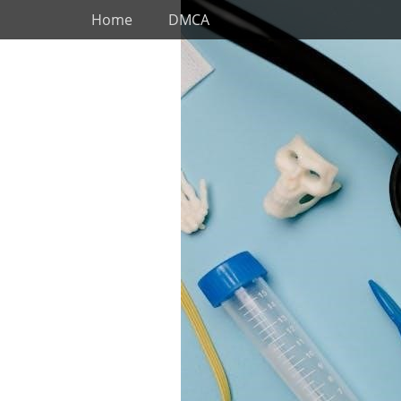
Primary Menu
Skip
Home
DMCA
to
content