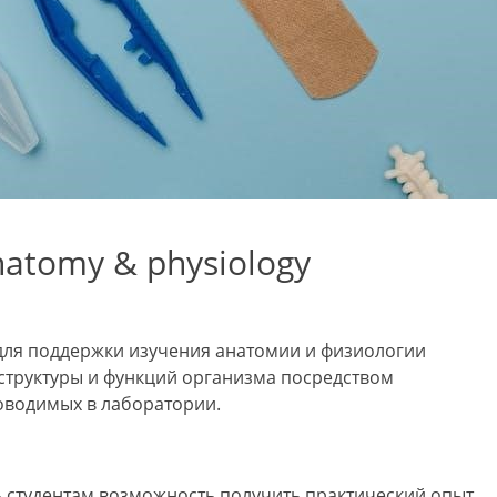
natomy & physiology
для поддержки изучения анатомии и физиологии
 структуры и функций организма посредством
роводимых в лаборатории.
ь студентам возможность получить практический опыт