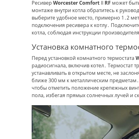
Ресивер
Worcester
Comfort
II
RF
может быть 
монтаже внутри котла обратитесь к руковод
выберите удобное место, примерно 1․2 мет
подключения ресивера к котлу․ Подключит
котла, соблюдая инструкции производител
Установка комнатного термо
Перед установкой комнатного термостата
W
радиосигнала, включив котел․ Термостат тр
устанавливать в открытом месте, не засло
ближе 300 мм к металлическим предметам․ 
чтобы отметить положение крепежных винто
пола, избегая прямых солнечных лучей и с