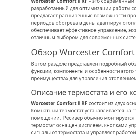
Worcester
Comfort
II
RF
– это современный
разработанный для оптимизации работы с
предлагает расширенные возможности про
периодов обогрева в день, адаптируя отоп
обеспечивает эффективное управление, эк
отличным выбором для современных систе
Обзор Worcester Comfort 
В этом разделе представлен подробный об
функции, компоненты и особенности этого 
преимуществах для управления отопление
Описание термостата и его 
Worcester
Comfort
II
RF
состоит из двух осн
Комнатный термостат устанавливается на с
помещении․ Ресивер обычно монтируется в 
термостат оснащен дисплеем, кнопками уп
сигналы от термостата и управляет работ