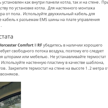
установлен как внутри панели котла, так и на стене․ Пр
ству по установке котла․ Для настенного монтажа
ра от пола․ Используйте двухжильный кабель для
е кабель к разъемам EMS шины на плате управления
я․
стата
orcester
Comfort
II
RF
убедитесь в наличии хорошего
ебует свободного потока воздуха, поэтому его следует
няя шторами или мебелью․ Не устанавливайте термостат
Используйте настенную пластину в качестве шаблона,
в․ Закрепите термостат на стене на высоте 1․2 метра о
квозняков․