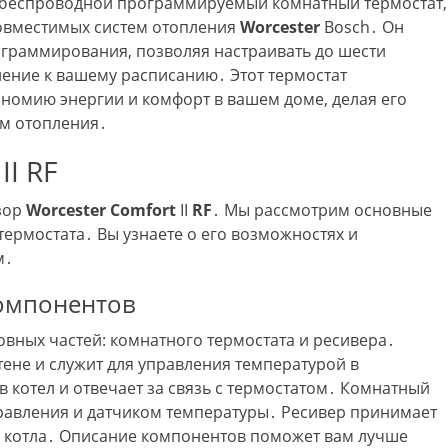
 беспроводной программируемый комнатный термостат,
овместимых систем отопления
Worcester
Bosch․ Он
граммирования, позволяя настраивать до шести
ление к вашему расписанию․ Этот термостат
ономию энергии и комфорт в вашем доме, делая его
м отопления․
II RF
зор
Worcester
Comfort
II
RF
․ Мы рассмотрим основные
термостата․ Вы узнаете о его возможностях и
м․
компонентов
овных частей: комнатного термостата и ресивера․
тене и служит для управления температурой в
котел и отвечает за связь с термостатом․ Комнатный
равления и датчиком температуры․ Ресивер принимает
ой котла․ Описание компонентов поможет вам лучше