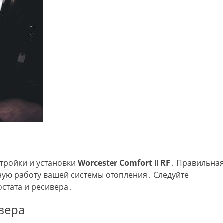
стройки и установки
Worcester
Comfort
II
RF
․ Правильна
ную работу вашей системы отопления․ Следуйте
стата и ресивера․
вера