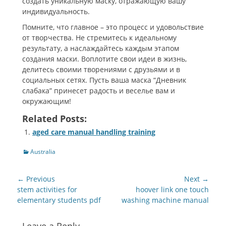
создать уникальную маску, отражающую вашу
индивидуальность.
Помните, что главное – это процесс и удовольствие
от творчества. Не стремитесь к идеальному
результату, а наслаждайтесь каждым этапом
создания маски. Воплотите свои идеи в жизнь,
делитесь своими творениями с друзьями и в
социальных сетях. Пусть ваша маска “Дневник
слабака” принесет радость и веселье вам и
окружающим!
Related Posts:
aged care manual handling training
Categories
Australia
Post
← Previous
Next →
navigation
Previous
Next
stem activities for
hoover link one touch
post:
post:
elementary students pdf
washing machine manual